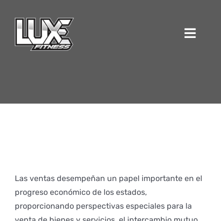
Skip
to
content
Toggl
Navig
Ferias para ciudadanos
de España
Las ventas desempeñan un papel importante en el
progreso económico de los estados,
proporcionando perspectivas especiales para la
venta de bienes y servicios, el intercambio mutuo