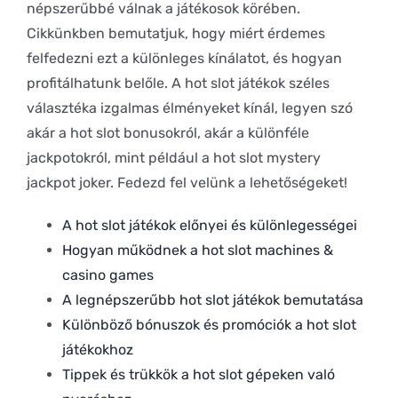
népszerűbbé válnak a játékosok körében.
Cikkünkben bemutatjuk, hogy miért érdemes
felfedezni ezt a különleges kínálatot, és hogyan
profitálhatunk belőle. A hot slot játékok széles
választéka izgalmas élményeket kínál, legyen szó
akár a hot slot bonusokról, akár a különféle
jackpotokról, mint például a hot slot mystery
jackpot joker. Fedezd fel velünk a lehetőségeket!
A hot slot játékok előnyei és különlegességei
Hogyan működnek a hot slot machines &
casino games
A legnépszerűbb hot slot játékok bemutatása
Különböző bónuszok és promóciók a hot slot
játékokhoz
Tippek és trükkök a hot slot gépeken való