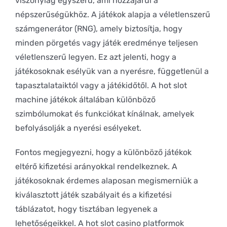
viszonylag egyszerű, ami hozzájárul a
népszerűségükhöz. A játékok alapja a véletlenszerű
számgenerátor (RNG), amely biztosítja, hogy
minden pörgetés vagy játék eredménye teljesen
véletlenszerű legyen. Ez azt jelenti, hogy a
játékosoknak esélyük van a nyerésre, függetlenül a
tapasztalataiktól vagy a játékidőtől. A hot slot
machine játékok általában különböző
szimbólumokat és funkciókat kínálnak, amelyek
befolyásolják a nyerési esélyeket.
Fontos megjegyezni, hogy a különböző játékok
eltérő kifizetési arányokkal rendelkeznek. A
játékosoknak érdemes alaposan megismerniük a
kiválasztott játék szabályait és a kifizetési
táblázatot, hogy tisztában legyenek a
lehetőségeikkel. A hot slot casino platformok