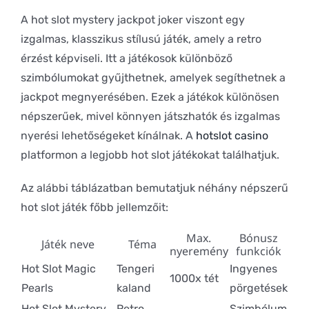
A hot slot mystery jackpot joker viszont egy
izgalmas, klasszikus stílusú játék, amely a retro
érzést képviseli. Itt a játékosok különböző
szimbólumokat gyűjthetnek, amelyek segíthetnek a
jackpot megnyerésében. Ezek a játékok különösen
népszerűek, mivel könnyen játszhatók és izgalmas
nyerési lehetőségeket kínálnak. A
hotslot casino
platformon a legjobb hot slot játékokat találhatjuk.
Az alábbi táblázatban bemutatjuk néhány népszerű
hot slot játék főbb jellemzőit:
Max.
Bónusz
Játék neve
Téma
nyeremény
funkciók
Hot Slot Magic
Tengeri
Ingyenes
1000x tét
Pearls
kaland
pörgetések
Hot Slot Mystery
Retro
Szimbólum