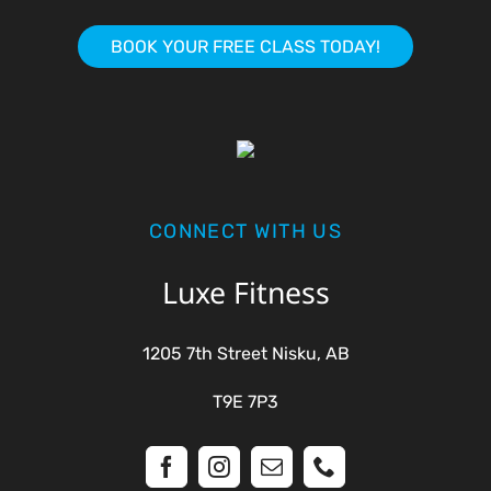
BOOK YOUR FREE CLASS TODAY!
CONNECT WITH US
Luxe Fitness
1205 7th Street Nisku, AB
T9E 7P3