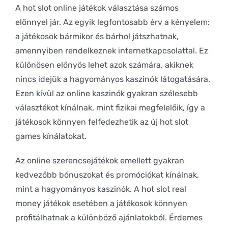
A hot slot online játékok választása számos
előnnyel jár. Az egyik legfontosabb érv a kényelem:
a játékosok bármikor és bárhol játszhatnak,
amennyiben rendelkeznek internetkapcsolattal. Ez
különösen előnyös lehet azok számára, akiknek
nincs idejük a hagyományos kaszinók látogatására.
Ezen kívül az online kaszinók gyakran szélesebb
választékot kínálnak, mint fizikai megfelelőik, így a
játékosok könnyen felfedezhetik az új hot slot
games kínálatokat.
Az online szerencsejátékok emellett gyakran
kedvezőbb bónuszokat és promóciókat kínálnak,
mint a hagyományos kaszinók. A hot slot real
money játékok esetében a játékosok könnyen
profitálhatnak a különböző ajánlatokból. Érdemes