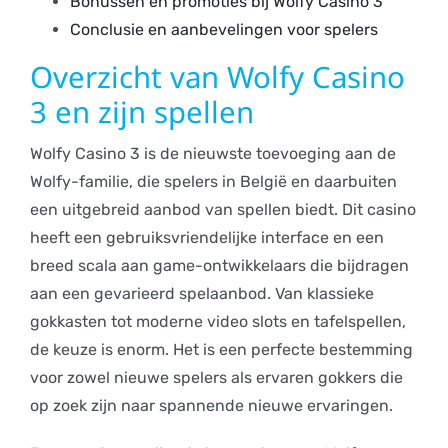
Bonussen en promoties bij Wolfy Casino 3
Conclusie en aanbevelingen voor spelers
Overzicht van Wolfy Casino
3 en zijn spellen
Wolfy Casino 3 is de nieuwste toevoeging aan de
Wolfy-familie, die spelers in België en daarbuiten
een uitgebreid aanbod van spellen biedt. Dit casino
heeft een gebruiksvriendelijke interface en een
breed scala aan game-ontwikkelaars die bijdragen
aan een gevarieerd spelaanbod. Van klassieke
gokkasten tot moderne video slots en tafelspellen,
de keuze is enorm. Het is een perfecte bestemming
voor zowel nieuwe spelers als ervaren gokkers die
op zoek zijn naar spannende nieuwe ervaringen.