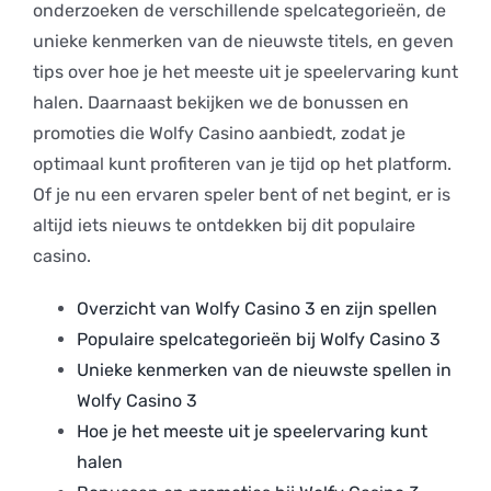
onderzoeken de verschillende spelcategorieën, de
unieke kenmerken van de nieuwste titels, en geven
tips over hoe je het meeste uit je speelervaring kunt
halen. Daarnaast bekijken we de bonussen en
promoties die Wolfy Casino aanbiedt, zodat je
optimaal kunt profiteren van je tijd op het platform.
Of je nu een ervaren speler bent of net begint, er is
altijd iets nieuws te ontdekken bij dit populaire
casino.
Overzicht van Wolfy Casino 3 en zijn spellen
Populaire spelcategorieën bij Wolfy Casino 3
Unieke kenmerken van de nieuwste spellen in
Wolfy Casino 3
Hoe je het meeste uit je speelervaring kunt
halen