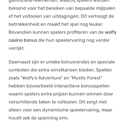
gamificatie-elementen, waarbij spelers worden
beloond voor het bereiken van bepaalde mijlpalen
of het voltooien van uitdagingen. Dit verhoogt de
betrokkenheid en maakt het spel nog leuker.
Bovendien kunnen spelers profiteren van de
wolfy
casino bonus
die hun speelervaring nog verder
verrijkt.
Daarnaast zijn er unieke bonusrondes en speciale
symbolen die extra winstkansen bieden. Spellen
zoals “Wolfy’s Adventure” en “Mystic Forest”
hebben bijvoorbeeld interactieve bonusspellen
waarin spelers extra prijzen kunnen winnen door
verschillende taken te voltooien. Dit zorgt niet
alleen voor een dynamische speelervaring, maar
houdt ook de spanning erin.