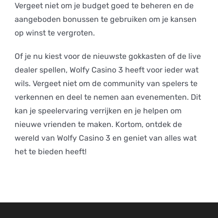
Vergeet niet om je budget goed te beheren en de
aangeboden bonussen te gebruiken om je kansen
op winst te vergroten.
Of je nu kiest voor de nieuwste gokkasten of de live
dealer spellen, Wolfy Casino 3 heeft voor ieder wat
wils. Vergeet niet om de community van spelers te
verkennen en deel te nemen aan evenementen. Dit
kan je speelervaring verrijken en je helpen om
nieuwe vrienden te maken. Kortom, ontdek de
wereld van Wolfy Casino 3 en geniet van alles wat
het te bieden heeft!