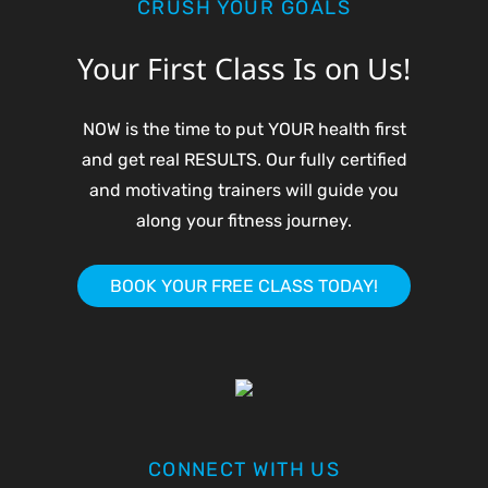
CRUSH YOUR GOALS
Your First Class Is on Us!
NOW is the time to put YOUR health first
and get real RESULTS. Our fully certified
and motivating trainers will guide you
along your fitness journey.
BOOK YOUR FREE CLASS TODAY!
CONNECT WITH US