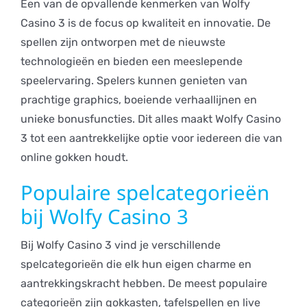
Een van de opvallende kenmerken van Wolfy
Casino 3 is de focus op kwaliteit en innovatie. De
spellen zijn ontworpen met de nieuwste
technologieën en bieden een meeslepende
speelervaring. Spelers kunnen genieten van
prachtige graphics, boeiende verhaallijnen en
unieke bonusfuncties. Dit alles maakt Wolfy Casino
3 tot een aantrekkelijke optie voor iedereen die van
online gokken houdt.
Populaire spelcategorieën
bij Wolfy Casino 3
Bij Wolfy Casino 3 vind je verschillende
spelcategorieën die elk hun eigen charme en
aantrekkingskracht hebben. De meest populaire
categorieën zijn gokkasten, tafelspellen en live