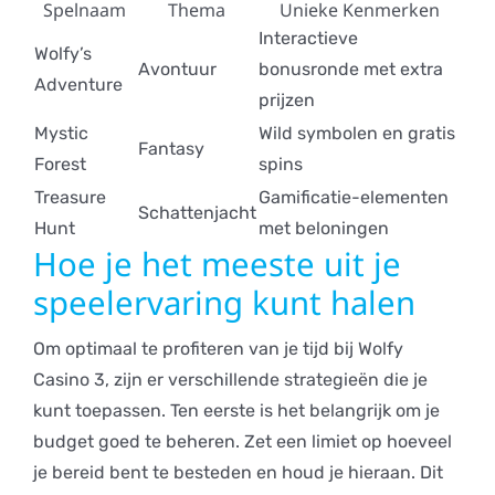
Spelnaam
Thema
Unieke Kenmerken
Interactieve
Wolfy’s
Avontuur
bonusronde met extra
Adventure
prijzen
Mystic
Wild symbolen en gratis
Fantasy
Forest
spins
Treasure
Gamificatie-elementen
Schattenjacht
Hunt
met beloningen
Hoe je het meeste uit je
speelervaring kunt halen
Om optimaal te profiteren van je tijd bij Wolfy
Casino 3, zijn er verschillende strategieën die je
kunt toepassen. Ten eerste is het belangrijk om je
budget goed te beheren. Zet een limiet op hoeveel
je bereid bent te besteden en houd je hieraan. Dit