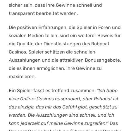
sicher sein, dass ihre Gewinne schnell und
transparent bearbeitet werden.
Die positiven Erfahrungen, die Spieler in Foren und
sozialen Medien teilen, sind ein weiterer Beweis für
die Qualität der Dienstleistungen des Robocat
Casinos. Spieler schätzen die schnellen
Auszahlungen und die attraktiven Bonusangebote,
die es ihnen ermöglichen, ihre Gewinne zu
maximieren.
Ein Spieler fasst es treffend zusammen:
“Ich habe
viele Online-Casinos ausprobiert, aber Robocat ist
das einzige, das mir das Gefühl gibt, geschätzt zu
werden. Die Auszahlungen sind schnell, und ich
kann jederzeit auf meine Gewinne zugreifen!”
Das