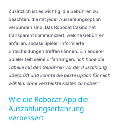
Zusätzlich ist es wichtig, die Gebühren zu
beachten, die mit jeder Auszahlungsoption
verbunden sind. Das Robocat Casino hat
transparent kommuniziert, welche Gebühren
anfallen, sodass Spieler informierte
Entscheidungen treffen können. Ein anderer
Spieler teilt seine Erfahrungen:
“Ich habe die
Tabelle mit den Gebühren vor der Auszahlung
überprüft und konnte die beste Option für mich
wählen, ohne versteckte Kosten zu haben.”
Wie die Robocat App die
Auszahlungserfahrung
verbessert