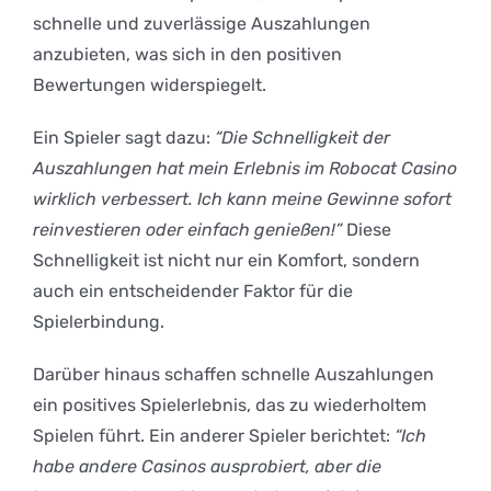
schnelle und zuverlässige Auszahlungen
anzubieten, was sich in den positiven
Bewertungen widerspiegelt.
Ein Spieler sagt dazu:
“Die Schnelligkeit der
Auszahlungen hat mein Erlebnis im Robocat Casino
wirklich verbessert. Ich kann meine Gewinne sofort
reinvestieren oder einfach genießen!”
Diese
Schnelligkeit ist nicht nur ein Komfort, sondern
auch ein entscheidender Faktor für die
Spielerbindung.
Darüber hinaus schaffen schnelle Auszahlungen
ein positives Spielerlebnis, das zu wiederholtem
Spielen führt. Ein anderer Spieler berichtet:
“Ich
habe andere Casinos ausprobiert, aber die