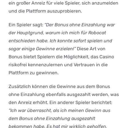
ein großer Anreiz für viele Spieler, sich anzumelden
und die Plattform auszuprobieren.
Ein Spieler sagt:
“Der Bonus ohne Einzahlung war
der Hauptgrund, warum ich mich für Robocat
entschieden habe. Ich konnte sofort spielen und
sogar einige Gewinne erzielen!”
Diese Art von
Bonus bietet Spielern die Möglichkeit, das Casino
risikofrei kennenzulernen und Vertrauen in die
Plattform zu gewinnen.
Zusätzlich können die Gewinne aus dem Bonus
ohne Einzahlung ebenfalls ausgezahlt werden, was
den Anreiz erhöht. Ein anderer Spieler berichtet:
“Ich war überrascht, als ich meinen Gewinn aus
dem Bonus ohne Einzahlung ausgezahlt
bekommen habe. Es hat mir wirklich geholfen,