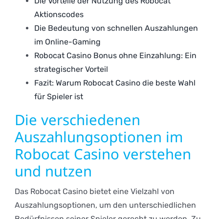
Die Vorteile der Nutzung des Robocat
Aktionscodes
Die Bedeutung von schnellen Auszahlungen
im Online-Gaming
Robocat Casino Bonus ohne Einzahlung: Ein
strategischer Vorteil
Fazit: Warum Robocat Casino die beste Wahl
für Spieler ist
Die verschiedenen
Auszahlungsoptionen im
Robocat Casino verstehen
und nutzen
Das Robocat Casino bietet eine Vielzahl von
Auszahlungsoptionen, um den unterschiedlichen
Bedürfnissen seiner Spieler gerecht zu werden. Zu