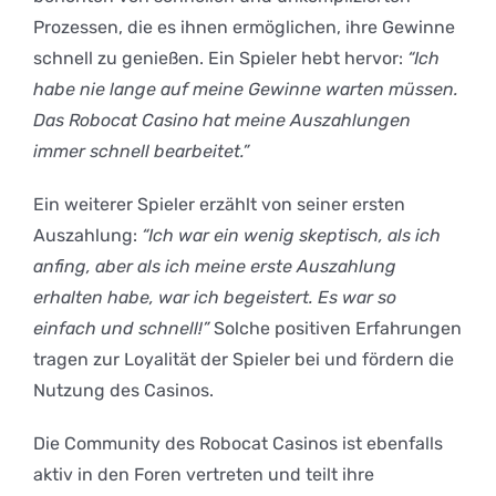
Prozessen, die es ihnen ermöglichen, ihre Gewinne
schnell zu genießen. Ein Spieler hebt hervor:
“Ich
habe nie lange auf meine Gewinne warten müssen.
Das Robocat Casino hat meine Auszahlungen
immer schnell bearbeitet.”
Ein weiterer Spieler erzählt von seiner ersten
Auszahlung:
“Ich war ein wenig skeptisch, als ich
anfing, aber als ich meine erste Auszahlung
erhalten habe, war ich begeistert. Es war so
einfach und schnell!”
Solche positiven Erfahrungen
tragen zur Loyalität der Spieler bei und fördern die
Nutzung des Casinos.
Die Community des Robocat Casinos ist ebenfalls
aktiv in den Foren vertreten und teilt ihre