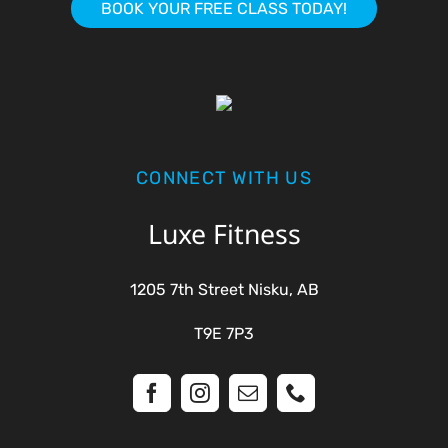
BOOK YOUR FREE CLASS TODAY!
CONNECT WITH US
Luxe Fitness
1205 7th Street Nisku, AB
T9E 7P3