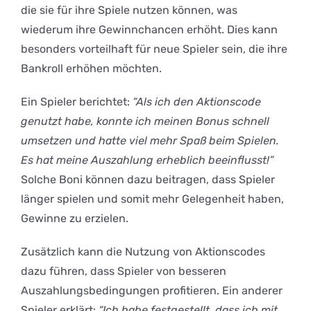
die sie für ihre Spiele nutzen können, was
wiederum ihre Gewinnchancen erhöht. Dies kann
besonders vorteilhaft für neue Spieler sein, die ihre
Bankroll erhöhen möchten.
Ein Spieler berichtet:
“Als ich den Aktionscode
genutzt habe, konnte ich meinen Bonus schnell
umsetzen und hatte viel mehr Spaß beim Spielen.
Es hat meine Auszahlung erheblich beeinflusst!”
Solche Boni können dazu beitragen, dass Spieler
länger spielen und somit mehr Gelegenheit haben,
Gewinne zu erzielen.
Zusätzlich kann die Nutzung von Aktionscodes
dazu führen, dass Spieler von besseren
Auszahlungsbedingungen profitieren. Ein anderer
Spieler erklärt:
“Ich habe festgestellt, dass ich mit