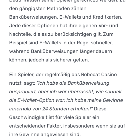
den gängigsten Methoden zählen
Banküberweisungen, E-Wallets und Kreditkarten.
Jede dieser Optionen hat ihre eigenen Vor- und
Nachteile, die es zu berücksichtigen gilt. Zum
Beispiel sind E-Wallets in der Regel schneller,
während Banküberweisungen länger dauern
können, jedoch als sicherer gelten.
Ein Spieler, der regelmäßig das Robocat Casino
nutzt, sagt:
“Ich habe die Banküberweisung
ausprobiert, aber ich war überrascht, wie schnell
die E-Wallet-Option war. Ich habe meine Gewinne
innerhalb von 24 Stunden erhalten!”
Diese
Geschwindigkeit ist für viele Spieler ein
entscheidender Faktor, insbesondere wenn sie auf
ihre Gewinne angewiesen sind.