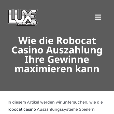
Skip
to
content
Toggl
Navig
Wie die Robocat
Casino Auszahlung
Ihre Gewinne
maximieren kann
In diesem Artikel werden wir untersuchen, wie die
robocat casino
Auszahlungssysteme Spielern