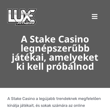
Skip
to
content
Toggl
Navig
A Stake Casino
legnépszerűbb
játékai, amelyeket
ki kell próbálnod
A Stake Casino a legújabb trendeknek megfelelően
kínálja játékait, és sokak számára az online