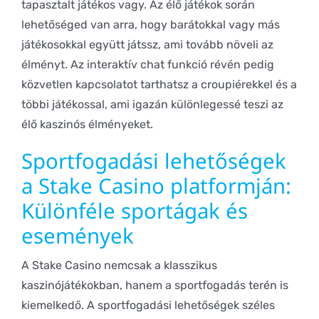
tapasztalt játékos vagy. Az élő játékok során
lehetőséged van arra, hogy barátokkal vagy más
játékosokkal együtt játssz, ami tovább növeli az
élményt. Az interaktív chat funkció révén pedig
közvetlen kapcsolatot tarthatsz a croupiérekkel és a
többi játékossal, ami igazán különlegessé teszi az
élő kaszinós élményeket.
Sportfogadási lehetőségek
a Stake Casino platformján:
Különféle sportágak és
események
A Stake Casino nemcsak a klasszikus
kaszinójátékokban, hanem a sportfogadás terén is
kiemelkedő. A sportfogadási lehetőségek széles