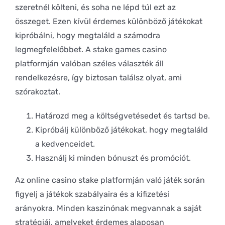
szeretnél költeni, és soha ne lépd túl ezt az
összeget. Ezen kívül érdemes különböző játékokat
kipróbálni, hogy megtaláld a számodra
legmegfelelőbbet. A stake games casino
platformján valóban széles választék áll
rendelkezésre, így biztosan találsz olyat, ami
szórakoztat.
Határozd meg a költségvetésedet és tartsd be.
Kipróbálj különböző játékokat, hogy megtaláld
a kedvenceidet.
Használj ki minden bónuszt és promóciót.
Az online casino stake platformján való játék során
figyelj a játékok szabályaira és a kifizetési
arányokra. Minden kaszinónak megvannak a saját
stratégiái, amelyeket érdemes alaposan