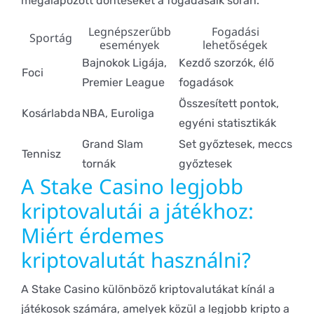
megalapozott döntéseket a fogadásaik során.
Legnépszerűbb
Fogadási
Sportág
események
lehetőségek
Bajnokok Ligája,
Kezdő szorzók, élő
Foci
Premier League
fogadások
Összesített pontok,
Kosárlabda
NBA, Euroliga
egyéni statisztikák
Grand Slam
Set győztesek, meccs
Tennisz
tornák
győztesek
A Stake Casino legjobb
kriptovalutái a játékhoz:
Miért érdemes
kriptovalutát használni?
A Stake Casino különböző kriptovalutákat kínál a
játékosok számára, amelyek közül a legjobb kripto a