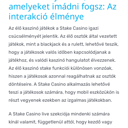
amelyeket imádni fogsz: Az
interakció élménye
Az élő kaszinó játékok a Stake Casino igazi
csúcsélményét jelentik. Az élő osztók által vezetett
játékok, mint a blackjack és a rulett, lehetővé teszik,
hogy a játékosok valós időben kapcsolódjanak a
játékhoz, és valódi kaszinó hangulatot élvezzenek.
Az élő kaszinó stake funkciói különösen vonzóak,
hiszen a játékosok azonnal reagálhatnak az osztók
döntéseire. A Stake Casino alkalmazás lehetővé
teszi a játékosok számára, hogy mobil eszközükön is
részt vegyenek ezekben az izgalmas játékokban.
A Stake Casino live szekciója mindenki számára
kínál valamit, függetlenül attól, hogy kezdő vagy