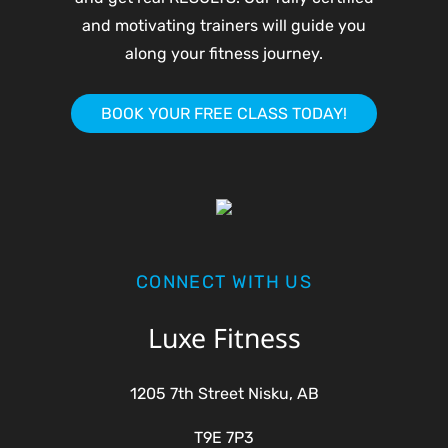
and motivating trainers will guide you
along your fitness journey.
BOOK YOUR FREE CLASS TODAY!
CONNECT WITH US
Luxe Fitness
1205 7th Street Nisku, AB
T9E 7P3