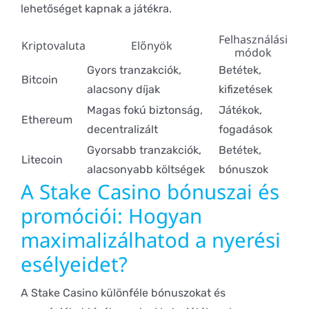
lehetőséget kapnak a játékra.
Felhasználási
Kriptovaluta
Előnyök
módok
Gyors tranzakciók,
Betétek,
Bitcoin
alacsony díjak
kifizetések
Magas fokú biztonság,
Játékok,
Ethereum
decentralizált
fogadások
Gyorsabb tranzakciók,
Betétek,
Litecoin
alacsonyabb költségek
bónuszok
A Stake Casino bónuszai és
promóciói: Hogyan
maximalizálhatod a nyerési
esélyeidet?
A Stake Casino különféle bónuszokat és