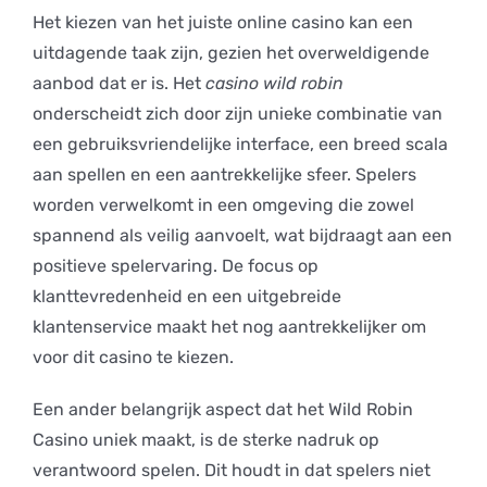
Het kiezen van het juiste online casino kan een
uitdagende taak zijn, gezien het overweldigende
aanbod dat er is. Het
casino wild robin
onderscheidt zich door zijn unieke combinatie van
een gebruiksvriendelijke interface, een breed scala
aan spellen en een aantrekkelijke sfeer. Spelers
worden verwelkomt in een omgeving die zowel
spannend als veilig aanvoelt, wat bijdraagt aan een
positieve spelervaring. De focus op
klanttevredenheid en een uitgebreide
klantenservice maakt het nog aantrekkelijker om
voor dit casino te kiezen.
Een ander belangrijk aspect dat het Wild Robin
Casino uniek maakt, is de sterke nadruk op
verantwoord spelen. Dit houdt in dat spelers niet