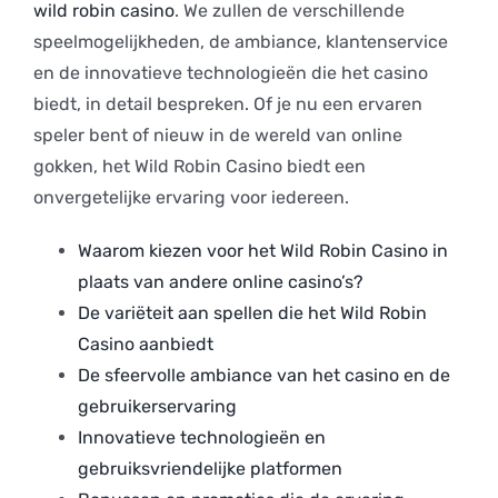
wild robin casino
. We zullen de verschillende
speelmogelijkheden, de ambiance, klantenservice
en de innovatieve technologieën die het casino
biedt, in detail bespreken. Of je nu een ervaren
speler bent of nieuw in de wereld van online
gokken, het Wild Robin Casino biedt een
onvergetelijke ervaring voor iedereen.
Waarom kiezen voor het Wild Robin Casino in
plaats van andere online casino’s?
De variëteit aan spellen die het Wild Robin
Casino aanbiedt
De sfeervolle ambiance van het casino en de
gebruikerservaring
Innovatieve technologieën en
gebruiksvriendelijke platformen