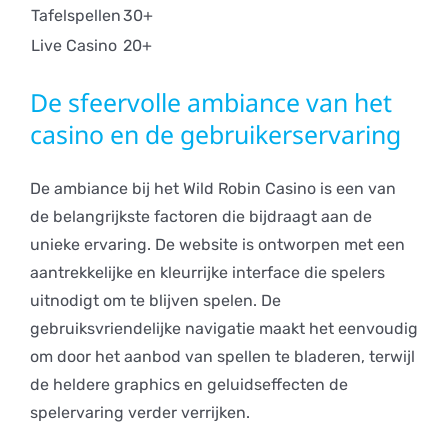
Tafelspellen
30+
Live Casino
20+
De sfeervolle ambiance van het
casino en de gebruikerservaring
De ambiance bij het Wild Robin Casino is een van
de belangrijkste factoren die bijdraagt aan de
unieke ervaring. De website is ontworpen met een
aantrekkelijke en kleurrijke interface die spelers
uitnodigt om te blijven spelen. De
gebruiksvriendelijke navigatie maakt het eenvoudig
om door het aanbod van spellen te bladeren, terwijl
de heldere graphics en geluidseffecten de
spelervaring verder verrijken.