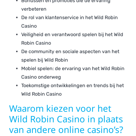
Bonussen en promoties die de ervaring
verbeteren
De rol van klantenservice in het Wild Robin
Casino
Veiligheid en verantwoord spelen bij het Wild
Robin Casino
De community en sociale aspecten van het
spelen bij Wild Robin
Mobiel spelen: de ervaring van het Wild Robin
Casino onderweg
Toekomstige ontwikkelingen en trends bij het
Wild Robin Casino
Waarom kiezen voor het
Wild Robin Casino in plaats
van andere online casino’s?