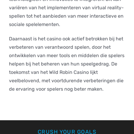
variëren van het implementeren van virtual reality-
spellen tot het aanbieden van meer interactieve en
sociale spelelementen.
Daarnaast is het casino ook actief betrokken bij het
verbeteren van verantwoord spelen, door het
ontwikkelen van meer tools en middelen die spelers
helpen bij het beheren van hun speelgedrag. De
toekomst van het Wild Robin Casino lijkt
veelbelovend, met voortdurende verbeteringen die
de ervaring voor spelers nog beter maken.
CRUSH YOUR GOALS