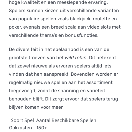
hoge kwaliteit en een meeslepende ervaring.
Spelers kunnen kiezen uit verschillende varianten
van populaire spellen zoals blackjack, roulette en
poker, evenals een breed scala aan video slots met
verschillende thema’s en bonusfuncties.
De diversiteit in het spelaanbod is een van de
grootste troeven van het
wild robin
. Dit betekent
dat zowel nieuwe als ervaren spelers altijd iets
vinden dat hen aanspreekt. Bovendien worden er
regelmatig nieuwe spellen aan het assortiment
toegevoegd, zodat de spanning en variëteit
behouden blijft. Dit zorgt ervoor dat spelers terug
blijven komen voor meer.
Soort Spel
Aantal Beschikbare Spellen
Gokkasten
150+