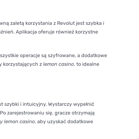
ą zaletą korzystania z Revolut jest szybka i
nień. Aplikacja oferuje również korzystne
Wszystkie operacje są szyfrowane, a dodatkowe
y korzystających z
lemon casino
, to idealne
st szybki i intuicyjny. Wystarczy wypełnić
 Po zarejestrowaniu się, gracze otrzymają
y lemon casino
, aby uzyskać dodatkowe