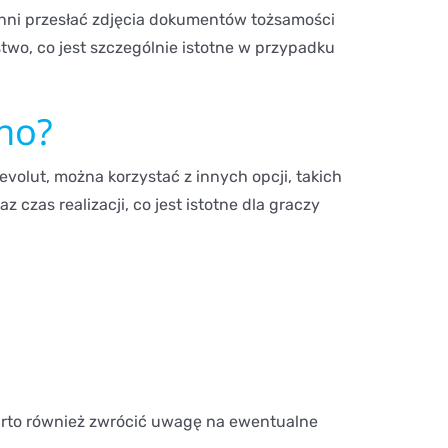
inni przesłać zdjęcia dokumentów tożsamości
two, co jest szczególnie istotne w przypadku
no?
olut, można korzystać z innych opcji, takich
 czas realizacji, co jest istotne dla graczy
Warto również zwrócić uwagę na ewentualne