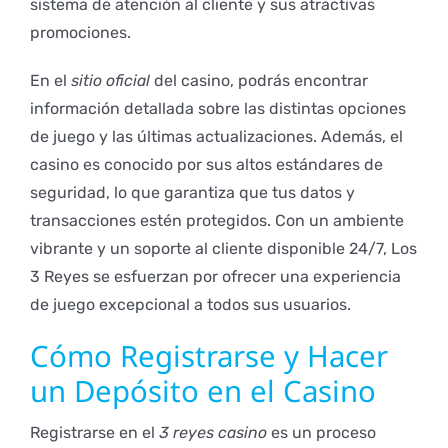
sistema de atención al cliente y sus atractivas
promociones.
En el
sitio oficial
del casino, podrás encontrar
información detallada sobre las distintas opciones
de juego y las últimas actualizaciones. Además, el
casino es conocido por sus altos estándares de
seguridad, lo que garantiza que tus datos y
transacciones estén protegidos. Con un ambiente
vibrante y un soporte al cliente disponible 24/7, Los
3 Reyes se esfuerzan por ofrecer una experiencia
de juego excepcional a todos sus usuarios.
Cómo Registrarse y Hacer
un Depósito en el Casino
Registrarse en el
3 reyes casino
es un proceso