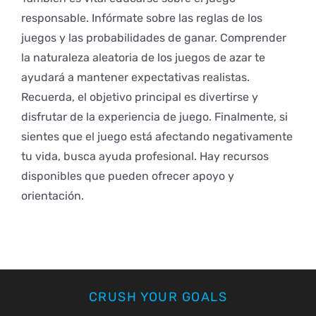
responsable. Infórmate sobre las reglas de los
juegos y las probabilidades de ganar. Comprender
la naturaleza aleatoria de los juegos de azar te
ayudará a mantener expectativas realistas.
Recuerda, el objetivo principal es divertirse y
disfrutar de la experiencia de juego. Finalmente, si
sientes que el juego está afectando negativamente
tu vida, busca ayuda profesional. Hay recursos
disponibles que pueden ofrecer apoyo y
orientación.
CRUSH YOUR GOALS