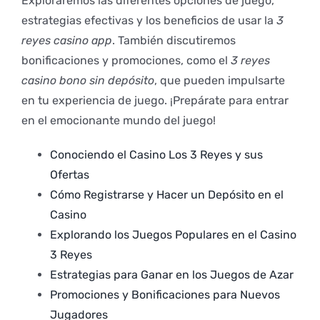
Exploraremos las diferentes opciones de juego,
estrategias efectivas y los beneficios de usar la
3
reyes casino app
. También discutiremos
bonificaciones y promociones, como el
3 reyes
casino bono sin depósito
, que pueden impulsarte
en tu experiencia de juego. ¡Prepárate para entrar
en el emocionante mundo del juego!
Conociendo el Casino Los 3 Reyes y sus
Ofertas
Cómo Registrarse y Hacer un Depósito en el
Casino
Explorando los Juegos Populares en el Casino
3 Reyes
Estrategias para Ganar en los Juegos de Azar
Promociones y Bonificaciones para Nuevos
Jugadores