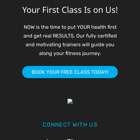
Your First Class Is on Us!
NOW is the time to put YOUR health first
and get real RESULTS. Our fully certified
and motivating trainers will guide you
along your fitness journey.
BOOK YOUR FREE CLASS TODAY!
CONNECT WITH US