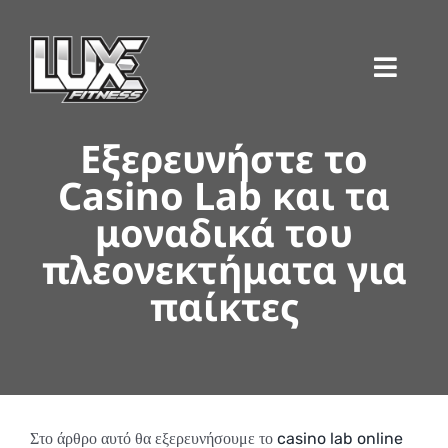
Skip
to
content
Toggl
Navig
Εξερευνήστε το
Casino Lab και τα
μοναδικά του
πλεονεκτήματα για
παίκτες
Στο άρθρο αυτό θα εξερευνήσουμε το
casino lab online