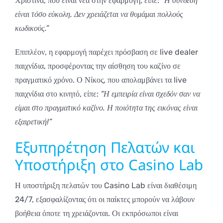
Χριστίνα, που είναι νέα στην εφαρμογή, είπε:
“Η σύνδεση
είναι τόσο εύκολη. Δεν χρειάζεται να θυμάμαι πολλούς
κωδικούς.”
Επιπλέον, η εφαρμογή παρέχει πρόσβαση σε live dealer
παιχνίδια, προσφέροντας την αίσθηση του καζίνο σε
πραγματικό χρόνο. Ο Νίκος, που απολαμβάνει τα live
παιχνίδια στο κινητό, είπε:
“Η εμπειρία είναι σχεδόν σαν να
είμαι στο πραγματικό καζίνο. Η ποιότητα της εικόνας είναι
εξαιρετική!”
Εξυπηρέτηση Πελατών και
Υποστήριξη στο Casino Lab
Η υποστήριξη πελατών του Casino Lab είναι διαθέσιμη
24/7, εξασφαλίζοντας ότι οι παίκτες μπορούν να λάβουν
βοήθεια όποτε τη χρειάζονται. Οι εκπρόσωποι είναι