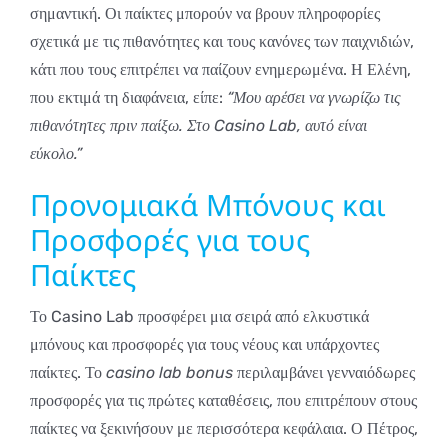
σημαντική. Οι παίκτες μπορούν να βρουν πληροφορίες
σχετικά με τις πιθανότητες και τους κανόνες των παιχνιδιών,
κάτι που τους επιτρέπει να παίζουν ενημερωμένα. Η Ελένη,
που εκτιμά τη διαφάνεια, είπε:
“Μου αρέσει να γνωρίζω τις
πιθανότητες πριν παίξω. Στο Casino Lab, αυτό είναι
εύκολο.”
Προνομιακά Μπόνους και
Προσφορές για τους
Παίκτες
Το Casino Lab προσφέρει μια σειρά από ελκυστικά
μπόνους και προσφορές για τους νέους και υπάρχοντες
παίκτες. Το
casino lab bonus
περιλαμβάνει γενναιόδωρες
προσφορές για τις πρώτες καταθέσεις, που επιτρέπουν στους
παίκτες να ξεκινήσουν με περισσότερα κεφάλαια. Ο Πέτρος,