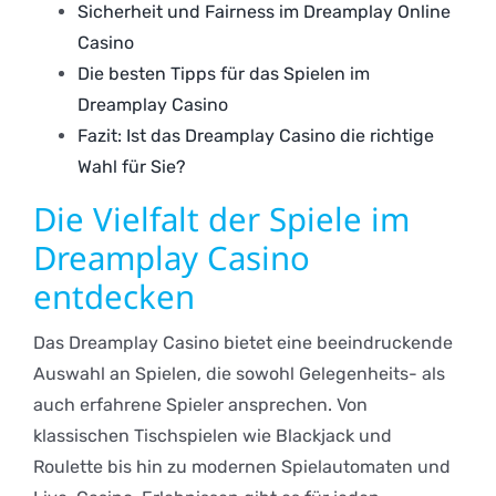
Sicherheit und Fairness im Dreamplay Online
Casino
Die besten Tipps für das Spielen im
Dreamplay Casino
Fazit: Ist das Dreamplay Casino die richtige
Wahl für Sie?
Die Vielfalt der Spiele im
Dreamplay Casino
entdecken
Das Dreamplay Casino bietet eine beeindruckende
Auswahl an Spielen, die sowohl Gelegenheits- als
auch erfahrene Spieler ansprechen. Von
klassischen Tischspielen wie Blackjack und
Roulette bis hin zu modernen Spielautomaten und