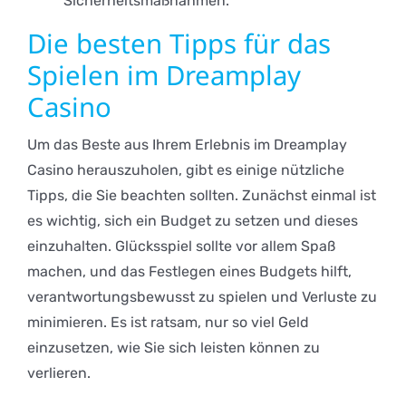
Sicherheitsmaßnahmen.
Die besten Tipps für das
Spielen im Dreamplay
Casino
Um das Beste aus Ihrem Erlebnis im Dreamplay
Casino herauszuholen, gibt es einige nützliche
Tipps, die Sie beachten sollten. Zunächst einmal ist
es wichtig, sich ein Budget zu setzen und dieses
einzuhalten. Glücksspiel sollte vor allem Spaß
machen, und das Festlegen eines Budgets hilft,
verantwortungsbewusst zu spielen und Verluste zu
minimieren. Es ist ratsam, nur so viel Geld
einzusetzen, wie Sie sich leisten können zu
verlieren.