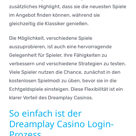
zusätzliches Highlight, dass sie die neuesten Spiele
im Angebot finden können, während sie
gleichzeitig die Klassiker genießen.
Die Möglichkeit, verschiedene Spiele
auszuprobieren, ist auch eine hervorragende
Gelegenheit für Spieler, ihre Fähigkeiten zu
verbessern und verschiedene Strategien zu testen.
Viele Spieler nutzen die Chance, zunächst in den
kostenlosen Spielmodi zu üben, bevor sie in die
Echtgeldspiele einsteigen. Diese Flexibilität ist ein
klarer Vorteil des Dreamplay Casinos.
So einfach ist der
Dreamplay Casino Login-
Prozess