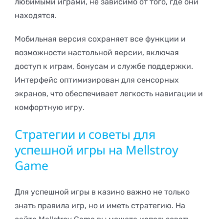
любимыми играми, не зависимо от того, где они
находятся.
Мобильная версия сохраняет все функции и
возможности настольной версии, включая
доступ к играм, бонусам и службе поддержки.
Интерфейс оптимизирован для сенсорных
экранов, что обеспечивает легкость навигации и
комфортную игру.
Стратегии и советы для
успешной игры на Mellstroy
Game
Для успешной игры в казино важно не только
знать правила игр, но и иметь стратегию. На