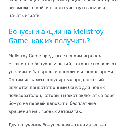
вы сможете войти в свою учетную запись и
начать играть.
Бонусы и акции на Mellstroy
Game: как их получить?
Mellstroy Game предлагает своим игрокам
множество бонусов и акций, которые позволяют
увеличить банкролл и продлить игровое время.
Одним из самых популярных предложений
является приветственный бонус для новых
пользователей, который может включать в себя
бонус на первый депозит и бесплатные
вращения на игровых автоматах.
Для получения бонусов важно внимательно