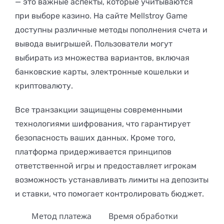
— это важные аспекты, которые учитываются
при выборе казино. На сайте Mellstroy Game
доступны различные методы пополнения счета и
вывода выигрышей. Пользователи могут
выбирать из множества вариантов, включая
банковские карты, электронные кошельки и
криптовалюту.
Все транзакции защищены современными
технологиями шифрования, что гарантирует
безопасность ваших данных. Кроме того,
платформа придерживается принципов
ответственной игры и предоставляет игрокам
возможность устанавливать лимиты на депозиты
и ставки, что помогает контролировать бюджет.
Метод платежа
Время обработки