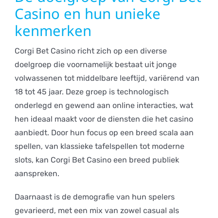
Casino en hun unieke
kenmerken
Corgi Bet Casino richt zich op een diverse
doelgroep die voornamelijk bestaat uit jonge
volwassenen tot middelbare leeftijd, variërend van
18 tot 45 jaar. Deze groep is technologisch
onderlegd en gewend aan online interacties, wat
hen ideaal maakt voor de diensten die het casino
aanbiedt. Door hun focus op een breed scala aan
spellen, van klassieke tafelspellen tot moderne
slots, kan Corgi Bet Casino een breed publiek
aanspreken.
Daarnaast is de demografie van hun spelers
gevarieerd, met een mix van zowel casual als