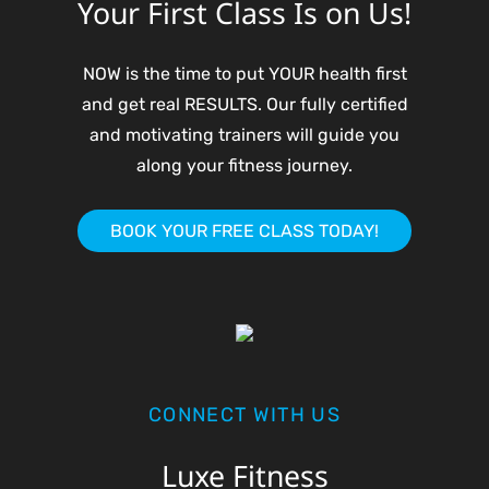
Your First Class Is on Us!
NOW is the time to put YOUR health first
and get real RESULTS. Our fully certified
and motivating trainers will guide you
along your fitness journey.
BOOK YOUR FREE CLASS TODAY!
CONNECT WITH US
Luxe Fitness