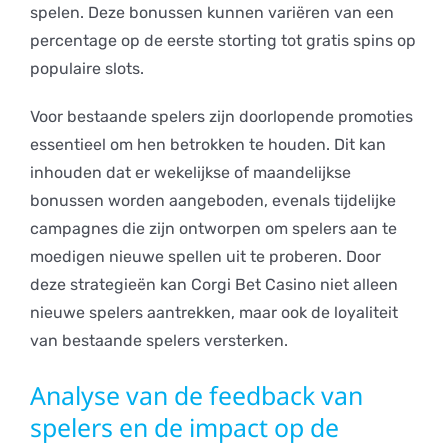
spelen. Deze bonussen kunnen variëren van een
percentage op de eerste storting tot gratis spins op
populaire slots.
Voor bestaande spelers zijn doorlopende promoties
essentieel om hen betrokken te houden. Dit kan
inhouden dat er wekelijkse of maandelijkse
bonussen worden aangeboden, evenals tijdelijke
campagnes die zijn ontworpen om spelers aan te
moedigen nieuwe spellen uit te proberen. Door
deze strategieën kan Corgi Bet Casino niet alleen
nieuwe spelers aantrekken, maar ook de loyaliteit
van bestaande spelers versterken.
Analyse van de feedback van
spelers en de impact op de