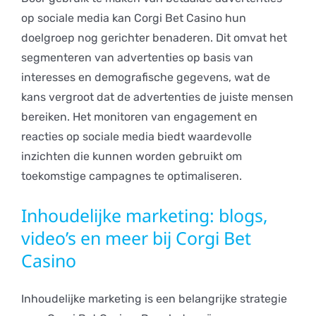
op sociale media kan Corgi Bet Casino hun
doelgroep nog gerichter benaderen. Dit omvat het
segmenteren van advertenties op basis van
interesses en demografische gegevens, wat de
kans vergroot dat de advertenties de juiste mensen
bereiken. Het monitoren van engagement en
reacties op sociale media biedt waardevolle
inzichten die kunnen worden gebruikt om
toekomstige campagnes te optimaliseren.
Inhoudelijke marketing: blogs,
video’s en meer bij Corgi Bet
Casino
Inhoudelijke marketing is een belangrijke strategie