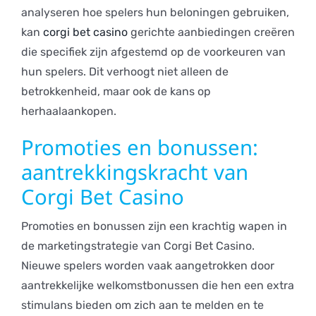
analyseren hoe spelers hun beloningen gebruiken,
kan
corgi bet casino
gerichte aanbiedingen creëren
die specifiek zijn afgestemd op de voorkeuren van
hun spelers. Dit verhoogt niet alleen de
betrokkenheid, maar ook de kans op
herhaalaankopen.
Promoties en bonussen:
aantrekkingskracht van
Corgi Bet Casino
Promoties en bonussen zijn een krachtig wapen in
de marketingstrategie van Corgi Bet Casino.
Nieuwe spelers worden vaak aangetrokken door
aantrekkelijke welkomstbonussen die hen een extra
stimulans bieden om zich aan te melden en te