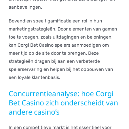
aanbevelingen.
Bovendien speelt gamificatie een rol in hun
marketingstrategieën. Door elementen van gamen
toe te voegen, zoals uitdagingen en beloningen,
kan Corgi Bet Casino spelers aanmoedigen om
meer tijd op de site door te brengen. Deze
strategieën dragen bij aan een verbeterde
spelerservaring en helpen bij het opbouwen van
een loyale klantenbasis.
Concurrentieanalyse: hoe Corgi
Bet Casino zich onderscheidt van
andere casino’s
In een competitieve markt is het essentieel voor