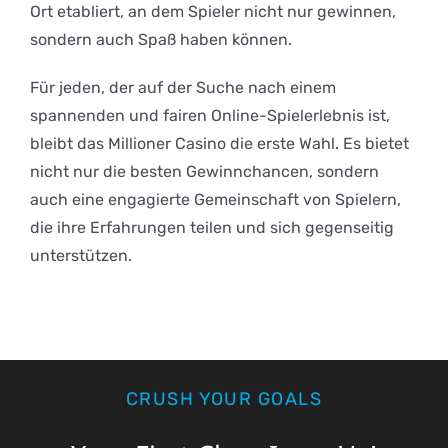
Ort etabliert, an dem Spieler nicht nur gewinnen,
sondern auch Spaß haben können.
Für jeden, der auf der Suche nach einem
spannenden und fairen Online-Spielerlebnis ist,
bleibt das Millioner Casino die erste Wahl. Es bietet
nicht nur die besten Gewinnchancen, sondern
auch eine engagierte Gemeinschaft von Spielern,
die ihre Erfahrungen teilen und sich gegenseitig
unterstützen.
CRUSH YOUR GOALS