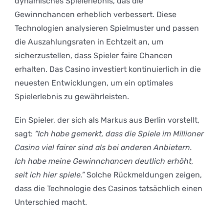
dynamisches Spielerlebnis, das die
Gewinnchancen erheblich verbessert. Diese
Technologien analysieren Spielmuster und passen
die Auszahlungsraten in Echtzeit an, um
sicherzustellen, dass Spieler faire Chancen
erhalten. Das Casino investiert kontinuierlich in die
neuesten Entwicklungen, um ein optimales
Spielerlebnis zu gewährleisten.
Ein Spieler, der sich als Markus aus Berlin vorstellt,
sagt:
“Ich habe gemerkt, dass die Spiele im Millioner
Casino viel fairer sind als bei anderen Anbietern.
Ich habe meine Gewinnchancen deutlich erhöht,
seit ich hier spiele.”
Solche Rückmeldungen zeigen,
dass die Technologie des Casinos tatsächlich einen
Unterschied macht.