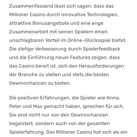
Zusammenfassend lässt sich sagen, dass das
Millioner Casino durch innovative Technologien,
attraktive Bonusangebote und eine enge
Zusammenarbeit mit seinen Spielern einen
unschlagbaren Vorteil im Online-Glücksspiel bietet.
Die stetige Verbesserung durch Spielerfeedback
und die Einführung neuer Features zeigen, dass
das Casino bereit ist, sich den Herausforderungen
der Branche zu stellen und stets die besten
Gewinnchancen zu bieten.
Die positiven Erfahrungen, die Spieler wie Anna,
Peter und Max gemacht haben, sprechen für sich.
Sie sind nicht nur von den Gewinnchancen
begeistert, sondern auch von der gesamten
Spielerfahrung. Das Millioner Casino hat sich als ein