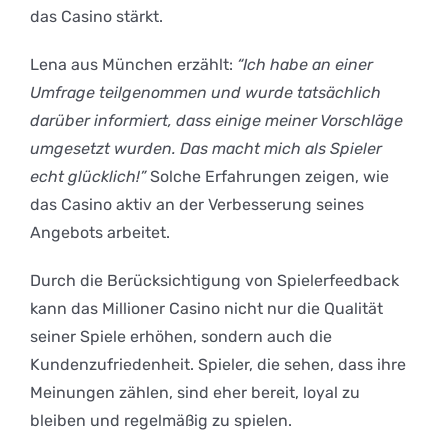
das Casino stärkt.
Lena aus München erzählt:
“Ich habe an einer
Umfrage teilgenommen und wurde tatsächlich
darüber informiert, dass einige meiner Vorschläge
umgesetzt wurden. Das macht mich als Spieler
echt glücklich!”
Solche Erfahrungen zeigen, wie
das Casino aktiv an der Verbesserung seines
Angebots arbeitet.
Durch die Berücksichtigung von Spielerfeedback
kann das Millioner Casino nicht nur die Qualität
seiner Spiele erhöhen, sondern auch die
Kundenzufriedenheit. Spieler, die sehen, dass ihre
Meinungen zählen, sind eher bereit, loyal zu
bleiben und regelmäßig zu spielen.