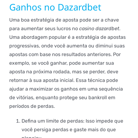
Ganhos no Dazardbet
Uma boa estratégia de aposta pode ser a chave
para aumentar seus lucros no
casino dazardbet
.
Uma abordagem popular é a estratégia de apostas
progressivas, onde você aumenta ou diminui suas
apostas com base nos resultados anteriores. Por
exemplo, se você ganhar, pode aumentar sua
aposta na próxima rodada, mas se perder, deve
retornar à sua aposta inicial. Essa técnica pode
ajudar a maximizar os ganhos em uma sequência
de vitórias, enquanto protege seu bankroll em
períodos de perdas.
Defina um limite de perdas: Isso impede que
você persiga perdas e gaste mais do que