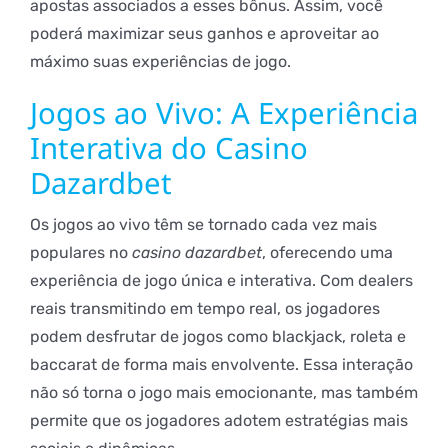
apostas associados a esses bônus. Assim, você
poderá maximizar seus ganhos e aproveitar ao
máximo suas experiências de jogo.
Jogos ao Vivo: A Experiência
Interativa do Casino
Dazardbet
Os jogos ao vivo têm se tornado cada vez mais
populares no
casino dazardbet
, oferecendo uma
experiência de jogo única e interativa. Com dealers
reais transmitindo em tempo real, os jogadores
podem desfrutar de jogos como blackjack, roleta e
baccarat de forma mais envolvente. Essa interação
não só torna o jogo mais emocionante, mas também
permite que os jogadores adotem estratégias mais