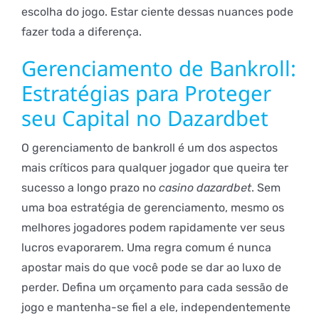
escolha do jogo. Estar ciente dessas nuances pode
fazer toda a diferença.
Gerenciamento de Bankroll:
Estratégias para Proteger
seu Capital no Dazardbet
O gerenciamento de bankroll é um dos aspectos
mais críticos para qualquer jogador que queira ter
sucesso a longo prazo no
casino dazardbet
. Sem
uma boa estratégia de gerenciamento, mesmo os
melhores jogadores podem rapidamente ver seus
lucros evaporarem. Uma regra comum é nunca
apostar mais do que você pode se dar ao luxo de
perder. Defina um orçamento para cada sessão de
jogo e mantenha-se fiel a ele, independentemente