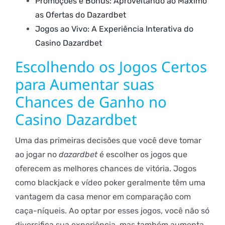
Promoções e Bônus: Aproveitando ao Máximo
as Ofertas do Dazardbet
Jogos ao Vivo: A Experiência Interativa do
Casino Dazardbet
Escolhendo os Jogos Certos
para Aumentar suas
Chances de Ganho no
Casino Dazardbet
Uma das primeiras decisões que você deve tomar
ao jogar no
dazardbet
é escolher os jogos que
oferecem as melhores chances de vitória. Jogos
como blackjack e vídeo poker geralmente têm uma
vantagem da casa menor em comparação com
caça-níqueis. Ao optar por esses jogos, você não só
diversifica sua experiência, mas também aumenta