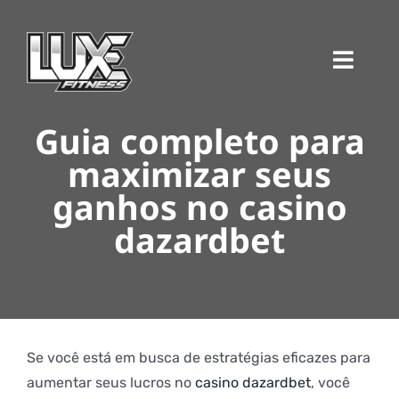
Skip
to
content
Toggl
Navig
Guia completo para
maximizar seus
ganhos no casino
dazardbet
Se você está em busca de estratégias eficazes para
aumentar seus lucros no
casino dazardbet
, você