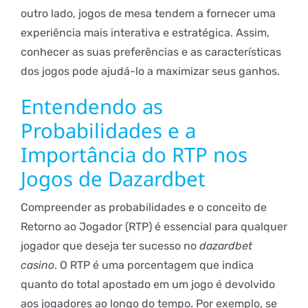
outro lado, jogos de mesa tendem a fornecer uma
experiência mais interativa e estratégica. Assim,
conhecer as suas preferências e as características
dos jogos pode ajudá-lo a maximizar seus ganhos.
Entendendo as
Probabilidades e a
Importância do RTP nos
Jogos de Dazardbet
Compreender as probabilidades e o conceito de
Retorno ao Jogador (RTP) é essencial para qualquer
jogador que deseja ter sucesso no
dazardbet
casino
. O RTP é uma porcentagem que indica
quanto do total apostado em um jogo é devolvido
aos jogadores ao longo do tempo. Por exemplo, se