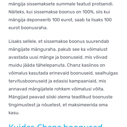
mängija sissemaksete summale teatud protsendi.
Näiteks, kui sissemakse boonus on 100%, siis kui
mängija deponeerib 100 eurot, saab ta lisaks 100
eurot boonusraha.
Lisaks sellele, et sissemakse boonus suurendab
mängijate mänguraha, pakub see ka võimalust
avastada uusi mänge ja boonuseid, mis võivad
muidu jääda tähelepanuta. Chanz kasiinos on
võimalus kasutada erinevaid boonuseid, sealhulgas
tervitusboonuseid ja edasisi kampaaniaid, mis
annavad mängijatele rohkem võimalusi võita.
Mängijad peavad siiski olema teadlikud boonuste
tingimustest ja nõuetest, et maksimeerida oma
kasu.