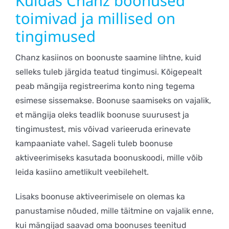
Kuidas Chanz boonused
toimivad ja millised on
tingimused
Chanz kasiinos on boonuste saamine lihtne, kuid
selleks tuleb järgida teatud tingimusi. Kõigepealt
peab mängija registreerima konto ning tegema
esimese sissemakse. Boonuse saamiseks on vajalik,
et mängija oleks teadlik boonuse suurusest ja
tingimustest, mis võivad varieeruda erinevate
kampaaniate vahel. Sageli tuleb boonuse
aktiveerimiseks kasutada boonuskoodi, mille võib
leida kasiino ametlikult veebilehelt.
Lisaks boonuse aktiveerimisele on olemas ka
panustamise nõuded, mille täitmine on vajalik enne,
kui mängijad saavad oma boonuses teenitud