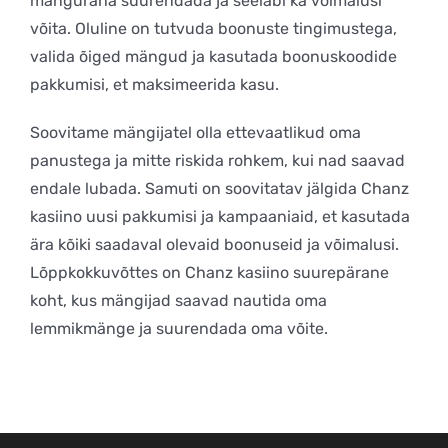
mänguraha suurendada ja seeläbi ka võimalusi
võita. Oluline on tutvuda boonuste tingimustega,
valida õiged mängud ja kasutada boonuskoodide
pakkumisi, et maksimeerida kasu.
Soovitame mängijatel olla ettevaatlikud oma
panustega ja mitte riskida rohkem, kui nad saavad
endale lubada. Samuti on soovitatav jälgida Chanz
kasiino uusi pakkumisi ja kampaaniaid, et kasutada
ära kõiki saadaval olevaid boonuseid ja võimalusi.
Lõppkokkuvõttes on Chanz kasiino suurepärane
koht, kus mängijad saavad nautida oma
lemmikmänge ja suurendada oma võite.