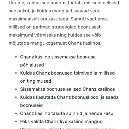
Uurime, kuidas see boonus töötab, milliseid eeliseid
see pakub ja kuidas mängijad saavad seda
maksimaalselt ära kasutada. Samuti vaatleme,
millised on parimad strateegiad boonusest
maksimumi võtmiseks ning kuidas see võib
mõjutada mängukogemust Chanz kasiinos.
Chanz kasiino sissemakse boonuse
põhialused
Kuidas Chanz boonused toimivad ja millised
on tingimused
Sissemakse boonuse eelised Chanz kasiinos
Kuidas kasutada Chanz boonuskoodi ja saada
boonuseid
Chanz kasiino tasuta spinnid ja nende kasu
Miks valida Chanz live kasiino mängud