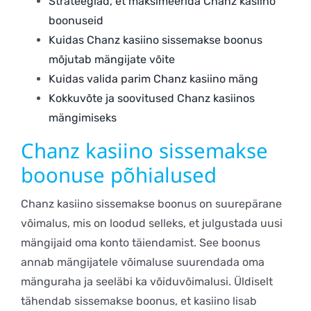
Strateegiad, et maksimeerida Chanz kasiino
boonuseid
Kuidas Chanz kasiino sissemakse boonus
mõjutab mängijate võite
Kuidas valida parim Chanz kasiino mäng
Kokkuvõte ja soovitused Chanz kasiinos
mängimiseks
Chanz kasiino sissemakse
boonuse põhialused
Chanz kasiino sissemakse boonus on suurepärane
võimalus, mis on loodud selleks, et julgustada uusi
mängijaid oma konto täiendamist. See boonus
annab mängijatele võimaluse suurendada oma
mänguraha ja seeläbi ka võiduvõimalusi. Üldiselt
tähendab sissemakse boonus, et kasiino lisab