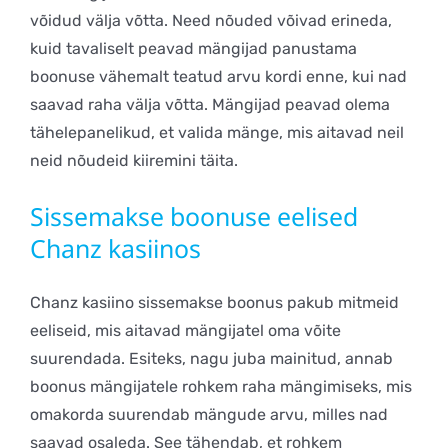
võidud välja võtta. Need nõuded võivad erineda,
kuid tavaliselt peavad mängijad panustama
boonuse vähemalt teatud arvu kordi enne, kui nad
saavad raha välja võtta. Mängijad peavad olema
tähelepanelikud, et valida mänge, mis aitavad neil
neid nõudeid kiiremini täita.
Sissemakse boonuse eelised
Chanz kasiinos
Chanz kasiino sissemakse boonus pakub mitmeid
eeliseid, mis aitavad mängijatel oma võite
suurendada. Esiteks, nagu juba mainitud, annab
boonus mängijatele rohkem raha mängimiseks, mis
omakorda suurendab mängude arvu, milles nad
saavad osaleda. See tähendab, et rohkem