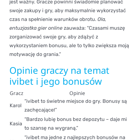
jest ważny. Gracze powinni świadomie planować
swoje zakupy i gry, aby maksymalnie wykorzystać
czas na spełnienie warunków obrotu.
Ola,
entuzjastka gier online
zauważa: “Czasami muszę
zorganizować swoje gry, aby zdążyć z
wykorzystaniem bonusu, ale to tylko zwiększa moją
motywację do grania.”
Opinie graczy na temat
ivibet i jego bonusów
Gracz
Opinie
“ivibet to świetne miejsce do gry. Bonusy są
Karol
zachęcające!”
“Bardzo lubię bonus bez depozytu – daje mi
Kasia
to szansę na wygraną.”
“ivibet ma jedne z najlepszych bonusów na