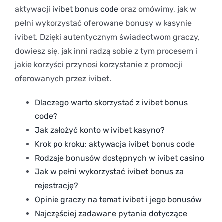
aktywacji
ivibet bonus code
oraz omówimy, jak w
pełni wykorzystać oferowane bonusy w kasynie
ivibet. Dzięki autentycznym świadectwom graczy,
dowiesz się, jak inni radzą sobie z tym procesem i
jakie korzyści przynosi korzystanie z promocji
oferowanych przez ivibet.
Dlaczego warto skorzystać z ivibet bonus
code?
Jak założyć konto w ivibet kasyno?
Krok po kroku: aktywacja ivibet bonus code
Rodzaje bonusów dostępnych w ivibet casino
Jak w pełni wykorzystać ivibet bonus za
rejestrację?
Opinie graczy na temat ivibet i jego bonusów
Najczęściej zadawane pytania dotyczące