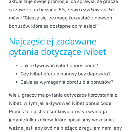
aktualizuje swoje promocje, co sprawia, że gracze
są zawsze na bieżąco.
Ela, nowa użytkowniczka
mówi: “Cieszę się, że mogę korzystać z nowych
bonusów, które są dostępne co miesiąc!”
Najczęściej zadawane
pytania dotyczące ivibet
Jak aktywować ivibet bonus code?
Czy ivibet oferuje bonusy bez depozytu?
Jakie są wymagania obrotu dla bonusów?
Wielu graczy ma pytania dotyczące korzystania z
ivibet, w tym jak aktywować ivibet bonus code.
Proces ten jest stosunkowo prosty i wymaga
jedynie kilku kroków, które opisaliśmy wcześniej.
Ważne jest, aby być na bieżąco z regulaminem, aby