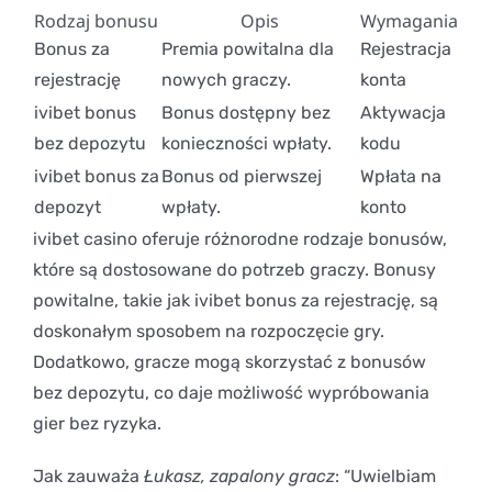
Rodzaj bonusu
Opis
Wymagania
Bonus za
Premia powitalna dla
Rejestracja
rejestrację
nowych graczy.
konta
ivibet bonus
Bonus dostępny bez
Aktywacja
bez depozytu
konieczności wpłaty.
kodu
ivibet bonus za
Bonus od pierwszej
Wpłata na
depozyt
wpłaty.
konto
ivibet casino oferuje różnorodne rodzaje bonusów,
które są dostosowane do potrzeb graczy. Bonusy
powitalne, takie jak ivibet bonus za rejestrację, są
doskonałym sposobem na rozpoczęcie gry.
Dodatkowo, gracze mogą skorzystać z bonusów
bez depozytu, co daje możliwość wypróbowania
gier bez ryzyka.
Jak zauważa
Łukasz, zapalony gracz
: “Uwielbiam