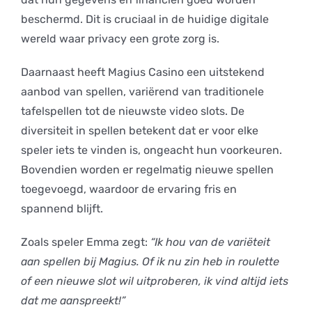
beschermd. Dit is cruciaal in de huidige digitale
wereld waar privacy een grote zorg is.
Daarnaast heeft Magius Casino een uitstekend
aanbod van spellen, variërend van traditionele
tafelspellen tot de nieuwste video slots. De
diversiteit in spellen betekent dat er voor elke
speler iets te vinden is, ongeacht hun voorkeuren.
Bovendien worden er regelmatig nieuwe spellen
toegevoegd, waardoor de ervaring fris en
spannend blijft.
Zoals speler Emma zegt:
“Ik hou van de variëteit
aan spellen bij Magius. Of ik nu zin heb in roulette
of een nieuwe slot wil uitproberen, ik vind altijd iets
dat me aanspreekt!”