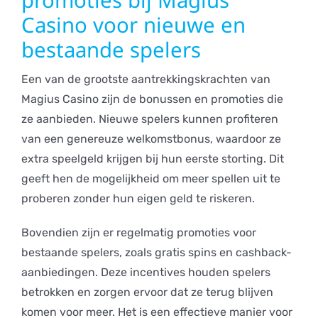
promoties bij Magius
Casino voor nieuwe en
bestaande spelers
Een van de grootste aantrekkingskrachten van
Magius Casino zijn de bonussen en promoties die
ze aanbieden. Nieuwe spelers kunnen profiteren
van een genereuze welkomstbonus, waardoor ze
extra speelgeld krijgen bij hun eerste storting. Dit
geeft hen de mogelijkheid om meer spellen uit te
proberen zonder hun eigen geld te riskeren.
Bovendien zijn er regelmatig promoties voor
bestaande spelers, zoals gratis spins en cashback-
aanbiedingen. Deze incentives houden spelers
betrokken en zorgen ervoor dat ze terug blijven
komen voor meer. Het is een effectieve manier voor