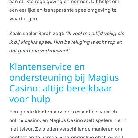
aan strikte regelgeving en normen. Dit helpt om
een eerlijke en transparante speelomgeving te
waarborgen.
Zoals speler Sarah zegt:
“Ik voel me altijd veilig als
ik bij Magius speel. Hun beveiliging is echt top en
dat geeft me vertrouwen!”
Klantenservice en
ondersteuning bij Magius
Casino: altijd bereikbaar
voor hulp
Een goede klantenservice is essentieel voor elk
online casino, en Magius Casino stelt spelers hierin
niet teleur. Ze bieden verschillende manieren om
contact op te nemen, waaronder live chat, e-mail