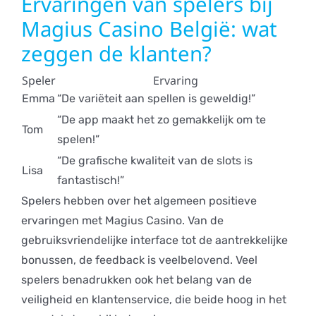
Ervaringen van spelers bij
Magius Casino België: wat
zeggen de klanten?
Speler
Ervaring
Emma
“De variëteit aan spellen is geweldig!”
“De app maakt het zo gemakkelijk om te
Tom
spelen!”
“De grafische kwaliteit van de slots is
Lisa
fantastisch!”
Spelers hebben over het algemeen positieve
ervaringen met Magius Casino. Van de
gebruiksvriendelijke interface tot de aantrekkelijke
bonussen, de feedback is veelbelovend. Veel
spelers benadrukken ook het belang van de
veiligheid en klantenservice, die beide hoog in het