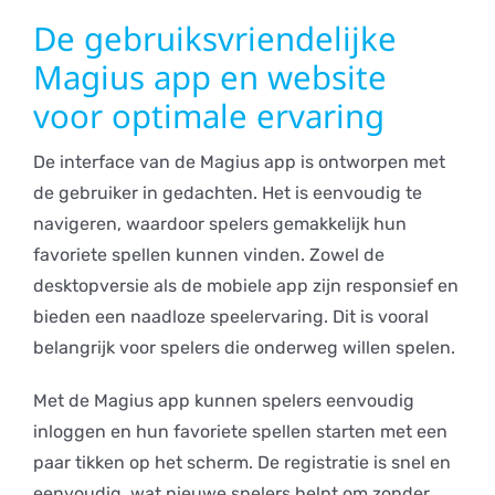
De gebruiksvriendelijke
Magius app en website
voor optimale ervaring
De interface van de Magius app is ontworpen met
de gebruiker in gedachten. Het is eenvoudig te
navigeren, waardoor spelers gemakkelijk hun
favoriete spellen kunnen vinden. Zowel de
desktopversie als de mobiele app zijn responsief en
bieden een naadloze speelervaring. Dit is vooral
belangrijk voor spelers die onderweg willen spelen.
Met de Magius app kunnen spelers eenvoudig
inloggen en hun favoriete spellen starten met een
paar tikken op het scherm. De registratie is snel en
eenvoudig, wat nieuwe spelers helpt om zonder