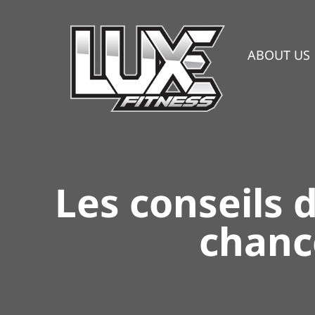
Skip
to
content
ABOUT US
Les conseils 
chanc