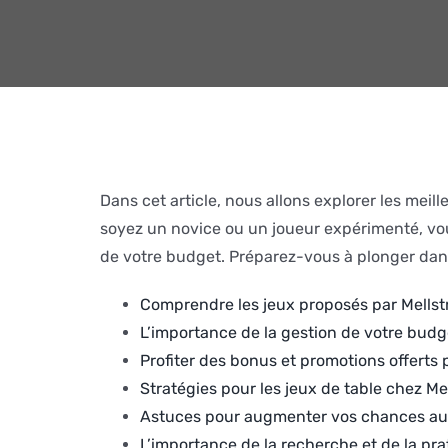
Dans cet article, nous allons explorer les mei
soyez un novice ou un joueur expérimenté, vous
de votre budget. Préparez-vous à plonger dans
Comprendre les jeux proposés par Mells
L’importance de la gestion de votre budg
Profiter des bonus et promotions offerts 
Stratégies pour les jeux de table chez Me
Astuces pour augmenter vos chances au
L’importance de la recherche et de la pra