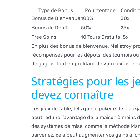
Type de Bonus
Pourcentage
Conditi
Bonus de Bienvenue
100%
30x
Bonus de Dépôt
50%
25x
Free Spins
10 Tours Gratuits
15x
En plus des bonus de bienvenue, Mellstroy pro
récompenses pour les dépôts, des tournois ou 
de gagner tout en profitant de votre expérienc
Stratégies pour les 
devez connaître
Les jeux de table, tels que le poker et le blac
peut réduire l’avantage de la maison à moins d
des systèmes de mise, comme la méthode Martin
parvenez, cela peut augmenter vos gains à lo