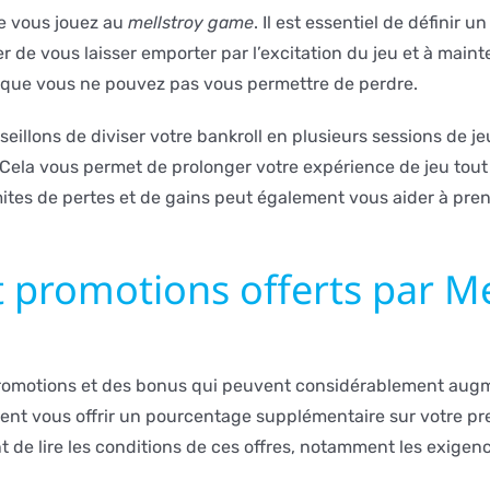
ue vous jouez au
mellstroy game
. Il est essentiel de définir
r de vous laisser emporter par l’excitation du jeu et à maint
nt que vous ne pouvez pas vous permettre de perdre.
illons de diviser votre bankroll en plusieurs sessions de je
Cela vous permet de prolonger votre expérience de jeu tout 
limites de pertes et de gains peut également vous aider à pr
t promotions offerts par Me
romotions et des bonus qui peuvent considérablement augme
nt vous offrir un pourcentage supplémentaire sur votre pr
 de lire les conditions de ces offres, notamment les exigence