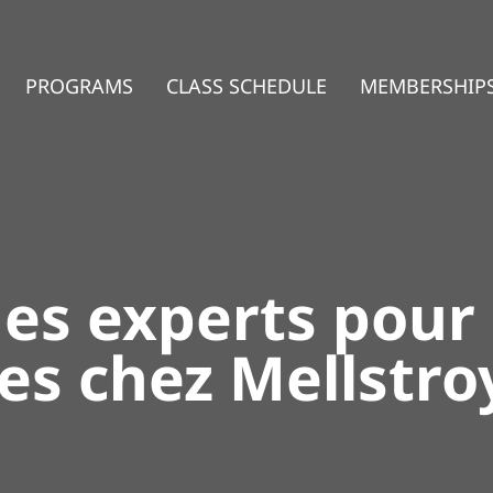
PROGRAMS
CLASS SCHEDULE
MEMBERSHIPS
des experts pou
es chez Mellstr