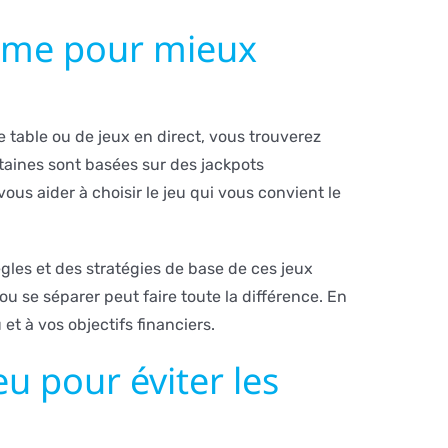
Game pour mieux
 table ou de jeux en direct, vous trouverez
taines sont basées sur des jackpots
us aider à choisir le jeu qui vous convient le
gles et des stratégies de base de ces jeux
u se séparer peut faire toute la différence. En
et à vos objectifs financiers.
u pour éviter les