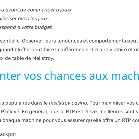
eu avant de commencer à jouer.
iariser avec les jeux.
respond à votre budget.
essentielle. Observer leurs tendances et comportements peut
quand bluffer peut faire la différence entre une victoire et 
x de table de Mellstroy.
ter vos chances aux machi
us populaires dans le
mellstroy casino
. Pour maximiser vos ch
) élevé. En général, plus le RTP est élevé, meilleures sont
e chaque machine pour vous assurer qu’elle offre un RTP com
Jackpot