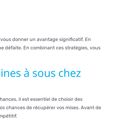
 vous donner un avantage significatif. En
une défaite. En combinant ces stratégies, vous
nes à sous chez
ances, il est essentiel de choisir des
 vos chances de récupérer vos mises. Avant de
pétitif.