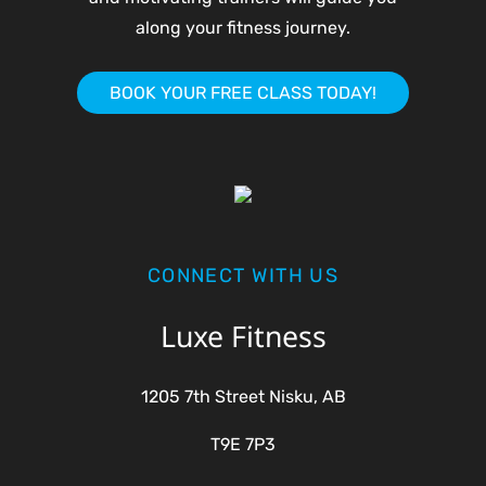
along your fitness journey.
BOOK YOUR FREE CLASS TODAY!
CONNECT WITH US
Luxe Fitness
1205 7th Street Nisku, AB
T9E 7P3