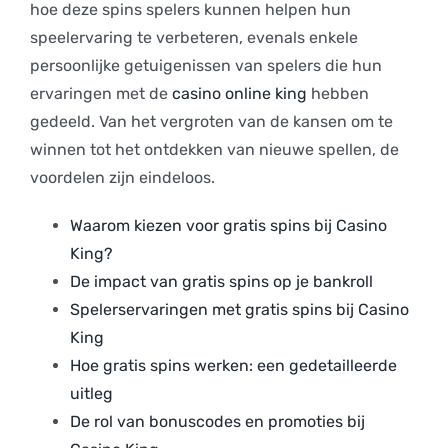
hoe deze spins spelers kunnen helpen hun
speelervaring te verbeteren, evenals enkele
persoonlijke getuigenissen van spelers die hun
ervaringen met de
casino online king
hebben
gedeeld. Van het vergroten van de kansen om te
winnen tot het ontdekken van nieuwe spellen, de
voordelen zijn eindeloos.
Waarom kiezen voor gratis spins bij Casino
King?
De impact van gratis spins op je bankroll
Spelerservaringen met gratis spins bij Casino
King
Hoe gratis spins werken: een gedetailleerde
uitleg
De rol van bonuscodes en promoties bij