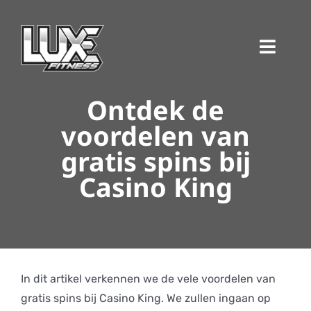
Skip
to
content
Toggl
Navig
Ontdek de
voordelen van
gratis spins bij
Casino King
In dit artikel verkennen we de vele voordelen van
gratis spins bij Casino King. We zullen ingaan op