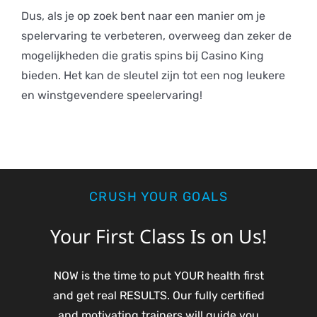
Dus, als je op zoek bent naar een manier om je
spelervaring te verbeteren, overweeg dan zeker de
mogelijkheden die gratis spins bij Casino King
bieden. Het kan de sleutel zijn tot een nog leukere
en winstgevendere speelervaring!
CRUSH YOUR GOALS
Your First Class Is on Us!
NOW is the time to put YOUR health first
and get real RESULTS. Our fully certified
and motivating trainers will guide you