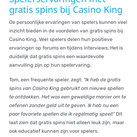
gratis spins bij Casino King
De persoonlijke ervaringen van spelers kunnen veel
inzicht bieden in de voordelen van gratis spins bij
Casino King. Veel spelers delen hun positieve
ervaringen op forums en tijdens interviews. Het is
duidelijk dat gratis spins een waardevolle
aanvulling zijn op hun spelervaring.
Tom, een frequente speler, zegt:
“Ik heb de gratis
spins van Casino King gebruikt om nieuwe spellen
te ontdekken. Het was een geweldige manier om te
oefenen zonder geld uit te geven. Ik heb nu een
paar favoriete spellen die ik regelmatig speel!”
Dit
laat zien dat gratis spins niet alleen leuk zijn, maar
ook educatief kunnen zijn voor spelers.