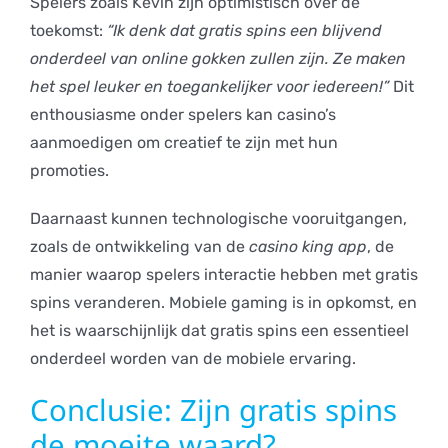
Spelers zoals Kevin zijn optimistisch over de
toekomst:
“Ik denk dat gratis spins een blijvend
onderdeel van online gokken zullen zijn. Ze maken
het spel leuker en toegankelijker voor iedereen!”
Dit
enthousiasme onder spelers kan casino’s
aanmoedigen om creatief te zijn met hun
promoties.
Daarnaast kunnen technologische vooruitgangen,
zoals de ontwikkeling van de
casino king app
, de
manier waarop spelers interactie hebben met gratis
spins veranderen. Mobiele gaming is in opkomst, en
het is waarschijnlijk dat gratis spins een essentieel
onderdeel worden van de mobiele ervaring.
Conclusie: Zijn gratis spins
de moeite waard?