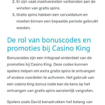
Er zijn vaak inzetvereisten verbonden aan de
winsten van gratis spins.
Gratis spins hebben een vervaldatum en
moeten binnen een bepaalde periode gebruikt
worden.
De rol van bonuscodes en
promoties bij Casino King
Bonuscodes zijn een integraal onderdeel van de
promoties bij Casino King. Deze codes kunnen
spelers helpen om extra gratis spins te ontvangen
of andere voordelen te activeren. Het gebruik van
een
casino king bonus code
kan de kans op het
ontvangen van gratis spins aanzienlijk vergroten.
Spelers zoals David benadrukken het belang van