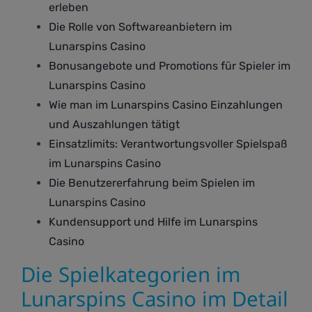
erleben
Die Rolle von Softwareanbietern im
Lunarspins Casino
Bonusangebote und Promotions für Spieler im
Lunarspins Casino
Wie man im Lunarspins Casino Einzahlungen
und Auszahlungen tätigt
Einsatzlimits: Verantwortungsvoller Spielspaß
im Lunarspins Casino
Die Benutzererfahrung beim Spielen im
Lunarspins Casino
Kundensupport und Hilfe im Lunarspins
Casino
Die Spielkategorien im
Lunarspins Casino im Detail