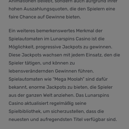
Animationen beliebt, sondern auch aufgrund ihrer
hohen Auszahlungsquoten, die den Spielern eine
faire Chance auf Gewinne bieten.
Ein weiteres bemerkenswertes Merkmal der
Spielautomaten im Lunarspins Casino ist die
Möglichkeit, progressive Jackpots zu gewinnen.
Diese Jackpots wachsen mit jedem Einsatz, den die
Spieler tätigen, und können zu
lebensverändernden Gewinnen führen.
Spielautomaten wie “Mega Moolah” sind dafür
bekannt, enorme Jackpots zu bieten, die Spieler
aus der ganzen Welt anziehen. Das Lunarspins
Casino aktualisiert regelmäßig seine
Spielbibliothek, um sicherzustellen, dass die
neuesten und aufregendsten Titel verfügbar sind.