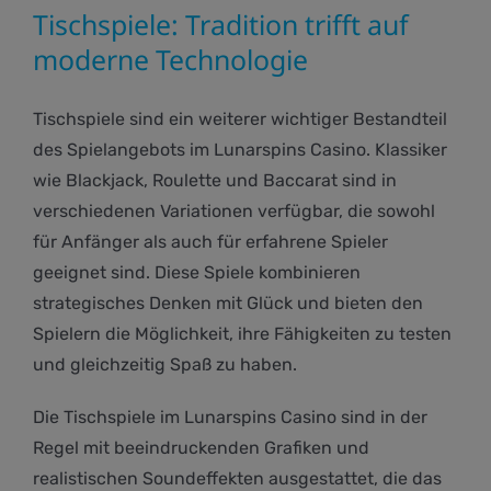
Tischspiele: Tradition trifft auf
moderne Technologie
Tischspiele sind ein weiterer wichtiger Bestandteil
des Spielangebots im Lunarspins Casino. Klassiker
wie Blackjack, Roulette und Baccarat sind in
verschiedenen Variationen verfügbar, die sowohl
für Anfänger als auch für erfahrene Spieler
geeignet sind. Diese Spiele kombinieren
strategisches Denken mit Glück und bieten den
Spielern die Möglichkeit, ihre Fähigkeiten zu testen
und gleichzeitig Spaß zu haben.
Die Tischspiele im Lunarspins Casino sind in der
Regel mit beeindruckenden Grafiken und
realistischen Soundeffekten ausgestattet, die das