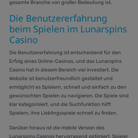
gesamte Branche von großer Bedeutung ist.
Die Benutzererfahrung
beim Spielen im Lunarspins
Casino
Die Benutzererfahrung ist entscheidend für den
Erfolg eines Online-Casinos, und das Lunarspins
Casino hat in diesem Bereich viel investiert. Die
Website ist benutzerfreundlich gestaltet und
ermöglicht es Spielern, schnell und einfach zu den
gewünschten Spielen zu navigieren. Die Spiele sind
klar kategorisiert, und die Suchfunktion hilft
Spielern, ihre Lieblingsspiele schnell zu finden.
Darüber hinaus ist die mobile Version des
Lunarspins Casinos hervorragend optimiert. Spieler