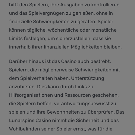
hilft den Spielern, ihre Ausgaben zu kontrollieren
und das Spielvergnügen zu genießen, ohne in
finanzielle Schwierigkeiten zu geraten. Spieler
können tägliche, wöchentliche oder monatliche
Limits festlegen, um sicherzustellen, dass sie
innerhalb ihrer finanziellen Möglichkeiten bleiben.
Darüber hinaus ist das Casino auch bestrebt,
Spielern, die möglicherweise Schwierigkeiten mit
dem Spielverhalten haben, Unterstützung
anzubieten. Dies kann durch Links zu
Hilfsorganisationen und Ressourcen geschehen,
die Spielern helfen, verantwortungsbewusst zu
spielen und ihre Gewohnheiten zu überprüfen. Das
Lunarspins Casino nimmt die Sicherheit und das
Wohlbefinden seiner Spieler ernst, was für die