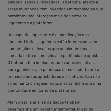
personalizadas e interativas. O betbona, atento a
essas mudanças, tem investido em tecnologias que
permitem uma interação mais rica entre os
jogadores e a plataforma.
Um aspecto importante é a gamificação das
apostas. Muitos jogadores estão interessados em
competições e desafios que adicionam uma
camada extra de emoção à experiência de apostas.
O betbona tem implementado várias iniciativas
para gamificar a experiência, como leaderboard e
prêmios para os apostadores mais ativos. Isso não
só aumenta o engajamento, mas também cria uma
comunidade em torno da plataforma.
Além disso, a análise de dados também
desempenha um papel fundamental. O uso de