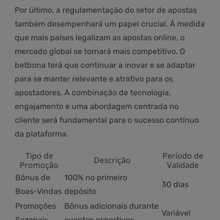
Por último, a regulamentação do setor de apostas
também desempenhará um papel crucial. À medida
que mais países legalizam as apostas online, o
mercado global se tornará mais competitivo. O
betbona terá que continuar a inovar e se adaptar
para se manter relevante e atrativo para os
apostadores. A combinação de tecnologia,
engajamento e uma abordagem centrada no
cliente será fundamental para o sucesso contínuo
da plataforma.
Tipo de
Período de
Descrição
Promoção
Validade
Bônus de
100% no primeiro
30 dias
Boas-Vindas
depósito
Promoções
Bônus adicionais durante
Variável
Sazonais
eventos esportivos