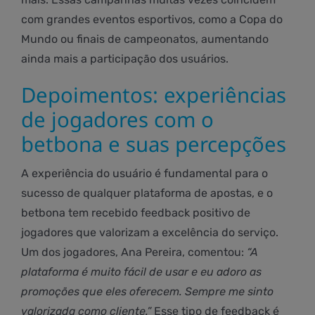
com grandes eventos esportivos, como a Copa do
Mundo ou finais de campeonatos, aumentando
ainda mais a participação dos usuários.
Depoimentos: experiências
de jogadores com o
betbona e suas percepções
A experiência do usuário é fundamental para o
sucesso de qualquer plataforma de apostas, e o
betbona tem recebido feedback positivo de
jogadores que valorizam a excelência do serviço.
Um dos jogadores, Ana Pereira, comentou:
“A
plataforma é muito fácil de usar e eu adoro as
promoções que eles oferecem. Sempre me sinto
valorizada como cliente.”
Esse tipo de feedback é