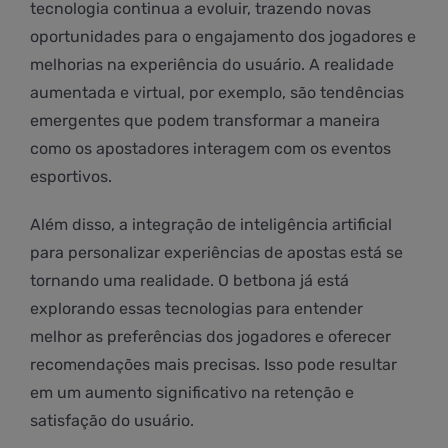
tecnologia continua a evoluir, trazendo novas
oportunidades para o engajamento dos jogadores e
melhorias na experiência do usuário. A realidade
aumentada e virtual, por exemplo, são tendências
emergentes que podem transformar a maneira
como os apostadores interagem com os eventos
esportivos.
Além disso, a integração de inteligência artificial
para personalizar experiências de apostas está se
tornando uma realidade. O betbona já está
explorando essas tecnologias para entender
melhor as preferências dos jogadores e oferecer
recomendações mais precisas. Isso pode resultar
em um aumento significativo na retenção e
satisfação do usuário.