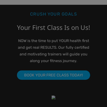
CRUSH YOUR GOALS
Your First Class Is on Us!
NOW is the time to put YOUR health first
and get real RESULTS. Our fully certified
and motivating trainers will guide you
along your fitness journey.
BOOK YOUR FREE CLASS TODAY!