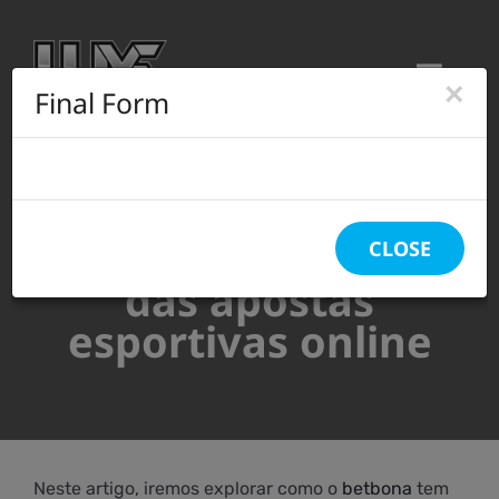
Skip
to
content
Toggl
×
Final Form
Navig
Explorando o
impacto do betbona
na popularização
CLOSE
das apostas
esportivas online
Neste artigo, iremos explorar como o
betbona
tem