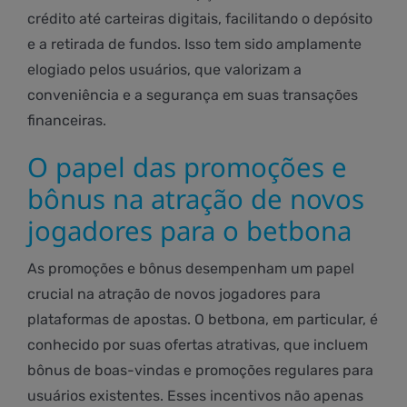
crédito até carteiras digitais, facilitando o depósito
e a retirada de fundos. Isso tem sido amplamente
elogiado pelos usuários, que valorizam a
conveniência e a segurança em suas transações
financeiras.
O papel das promoções e
bônus na atração de novos
jogadores para o betbona
As promoções e bônus desempenham um papel
crucial na atração de novos jogadores para
plataformas de apostas. O betbona, em particular, é
conhecido por suas ofertas atrativas, que incluem
bônus de boas-vindas e promoções regulares para
usuários existentes. Esses incentivos não apenas