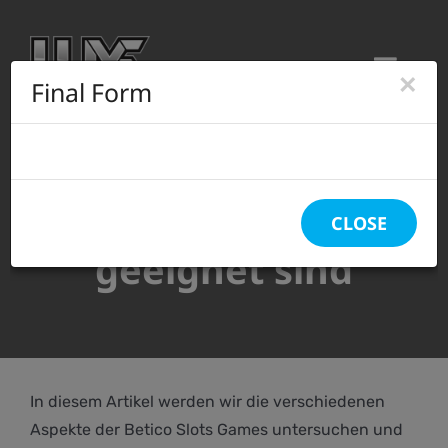
Skip
to
content
Toggl
×
Final Form
Navig
Warum Betico Slots
Games perfekt für
jeden Spielertyp
CLOSE
geeignet sind
In diesem Artikel werden wir die verschiedenen
Aspekte der Betico Slots Games untersuchen und