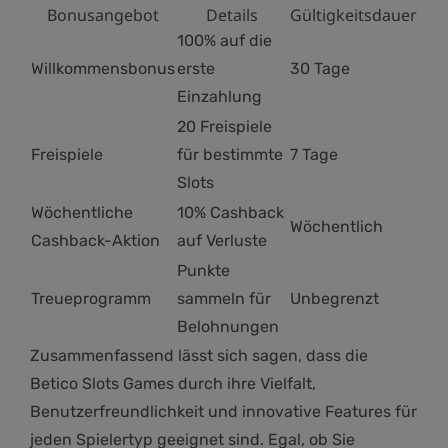
Bonusangebot
Details
Gültigkeitsdauer
100% auf die
Willkommensbonus
erste
30 Tage
Einzahlung
20 Freispiele
Freispiele
für bestimmte
7 Tage
Slots
Wöchentliche
10% Cashback
Wöchentlich
Cashback-Aktion
auf Verluste
Punkte
Treueprogramm
sammeln für
Unbegrenzt
Belohnungen
Zusammenfassend lässt sich sagen, dass die
Betico Slots Games durch ihre Vielfalt,
Benutzerfreundlichkeit und innovative Features für
jeden Spielertyp geeignet sind. Egal, ob Sie