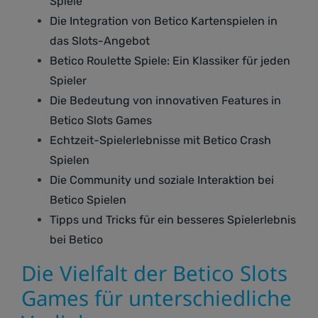
Spiele
Die Integration von Betico Kartenspielen in
das Slots-Angebot
Betico Roulette Spiele: Ein Klassiker für jeden
Spieler
Die Bedeutung von innovativen Features in
Betico Slots Games
Echtzeit-Spielerlebnisse mit Betico Crash
Spielen
Die Community und soziale Interaktion bei
Betico Spielen
Tipps und Tricks für ein besseres Spielerlebnis
bei Betico
Die Vielfalt der Betico Slots
Games für unterschiedliche