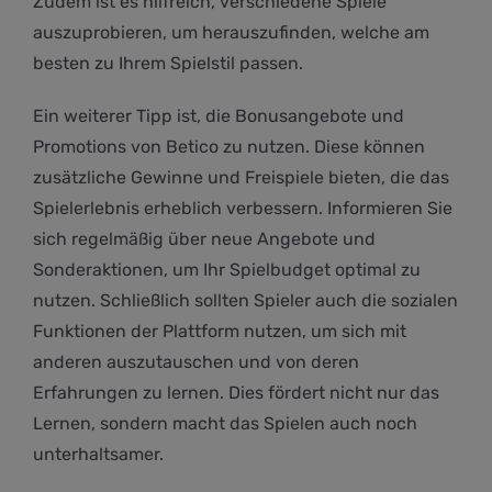
Zudem ist es hilfreich, verschiedene Spiele
auszuprobieren, um herauszufinden, welche am
besten zu Ihrem Spielstil passen.
Ein weiterer Tipp ist, die Bonusangebote und
Promotions von Betico zu nutzen. Diese können
zusätzliche Gewinne und Freispiele bieten, die das
Spielerlebnis erheblich verbessern. Informieren Sie
sich regelmäßig über neue Angebote und
Sonderaktionen, um Ihr Spielbudget optimal zu
nutzen. Schließlich sollten Spieler auch die sozialen
Funktionen der Plattform nutzen, um sich mit
anderen auszutauschen und von deren
Erfahrungen zu lernen. Dies fördert nicht nur das
Lernen, sondern macht das Spielen auch noch
unterhaltsamer.